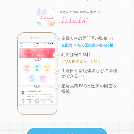
産婦人科の専門医が監修
※1
全国約100名の医療従事者も応援！
利用は完全無料
アプリ内課金も一切なし
生理日や基礎体温などの
管理
ができる
※2
産婦人科FAQと医師の回答を
掲載