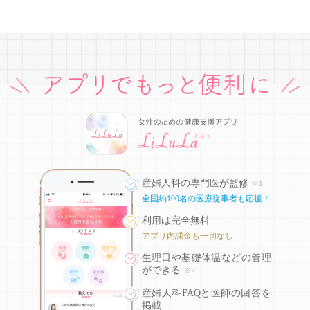
産婦人科の専門医が監修
※1
全国約100名の医療従事者も応援！
利用は完全無料
アプリ内課金も一切なし
生理日や基礎体温などの
管理
ができる
※2
産婦人科FAQと医師の回答を
掲載