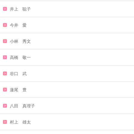
井上 聡子
今井 愛
小林 秀文
高橋 敬一
谷口 武
蓮尾 豊
八田 真理子
村上 雄太