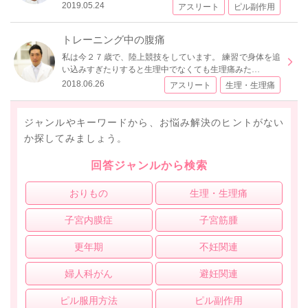
2019.05.24
アスリート
ピル副作用
トレーニング中の腹痛
私は今２７歳で、陸上競技をしています。 練習で身体を追
い込みすぎたりすると生理中でなくても生理痛みた…
2018.06.26
アスリート
生理・生理痛
ジャンルやキーワードから、お悩み解決のヒントがない
か探してみましょう。
回答ジャンルから検索
おりもの
生理・生理痛
子宮内膜症
子宮筋腫
更年期
不妊関連
婦人科がん
避妊関連
ピル服用方法
ピル副作用