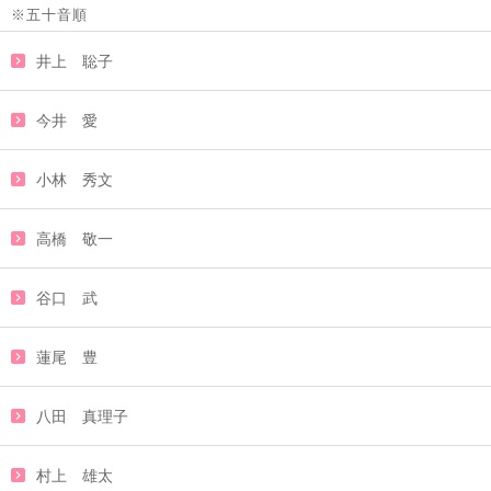
※五十音順
井上 聡子
今井 愛
小林 秀文
高橋 敬一
谷口 武
蓮尾 豊
八田 真理子
村上 雄太