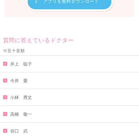
アプリを無料ダウンロード
質問に答えているドクター
※五十音順
井上 聡子
今井 愛
小林 秀文
高橋 敬一
谷口 武