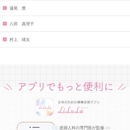
蓮尾 豊
八田 真理子
村上 雄太
産婦人科の専門医が監修
※1