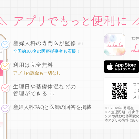
産婦人科の専門医が監修
※1
全国約100名の医療従事者も応援！
利用は完全無料
アプリ内課金も一切なし
ス
生理日や基礎体温などの
こ
管理ができる
※2
ス
産婦人科FAQと医師の回答を掲載
※1 2018年6月現在
※2 生理周期、排卵
ンスや微妙な体調変
本アプリの情報はあく