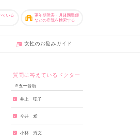
いている
更年期障害・月経困難症
などの病院を検索する
女性のお悩みガイド
質問に答えているドクター
※五十音順
井上 聡子
今井 愛
小林 秀文