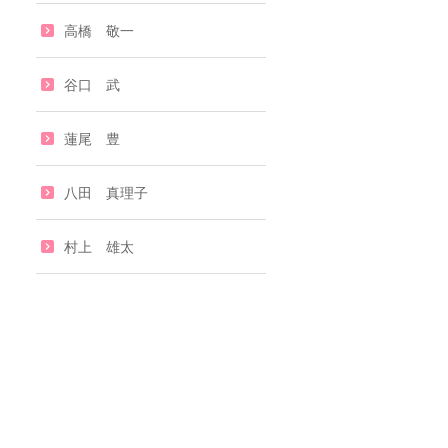
高橋 敬一
谷口 武
蓮尾 豊
八田 真理子
村上 雄太