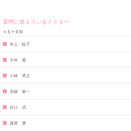
質問に答えているドクター
※五十音順
井上 聡子
今井 愛
小林 秀文
高橋 敬一
谷口 武
蓮尾 豊