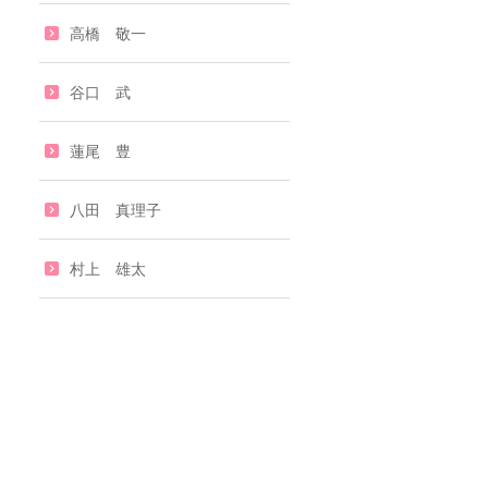
高橋 敬一
谷口 武
蓮尾 豊
八田 真理子
村上 雄太