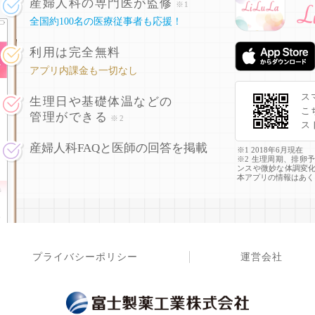
産婦人科の専門医が監修
※1
全国約100名の医療従事者も応援！
利用は完全無料
アプリ内課金も一切なし
ス
生理日や基礎体温などの
こ
管理ができる
※2
ス
産婦人科FAQと医師の回答を掲載
※1 2018年6月現在
※2 生理周期、排卵
ンスや微妙な体調変
本アプリの情報はあく
プライバシーポリシー
運営会社