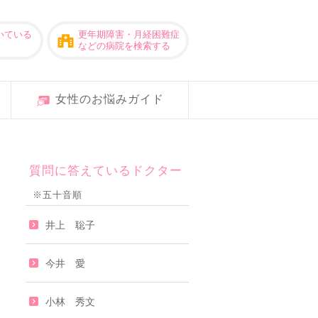
いている
更年期障害・月経困難症
などの病院を検索する
女性のお悩みガイド
質問に答えているドクター
※五十音順
井上 聡子
今井 愛
小林 秀文