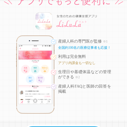
産婦人科の専門医が監修
※1
全国約100名の医療従事者も応援！
利用は完全無料
アプリ内課金も一切なし
生理日や基礎体温などの
管理
ができる
※2
産婦人科FAQと医師の回答を
掲載