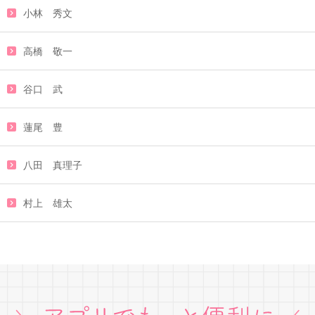
小林 秀文
高橋 敬一
谷口 武
蓮尾 豊
八田 真理子
村上 雄太