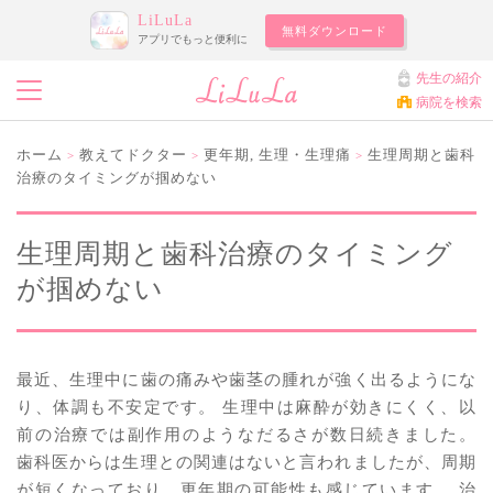
LiLuLa
無料ダウンロード
アプリでもっと便利に
先生の紹介
病院を検索
ホーム
教えてドクター
更年期
,
生理・生理痛
生理周期と歯科
>
>
>
治療のタイミングが掴めない
生理周期と歯科治療のタイミング
が掴めない
最近、生理中に歯の痛みや歯茎の腫れが強く出るようにな
り、体調も不安定です。 生理中は麻酔が効きにくく、以
前の治療では副作用のようなだるさが数日続きました。
歯科医からは生理との関連はないと言われましたが、周期
が短くなっており、更年期の可能性も感じています。 治