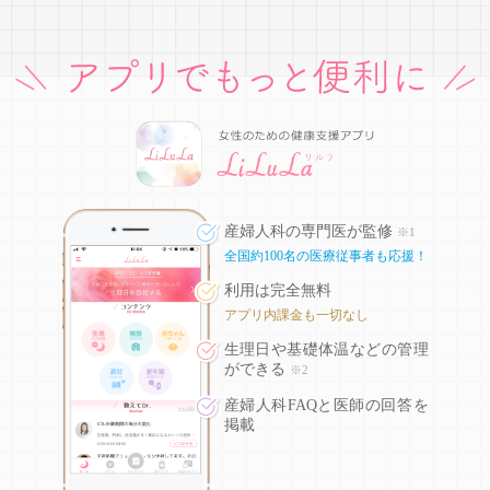
産婦人科の専門医が監修
※1
全国約100名の医療従事者も応援！
利用は完全無料
アプリ内課金も一切なし
生理日や基礎体温などの
管理
ができる
※2
産婦人科FAQと医師の回答を
掲載