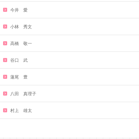
今井 愛
小林 秀文
高橋 敬一
谷口 武
蓮尾 豊
八田 真理子
村上 雄太