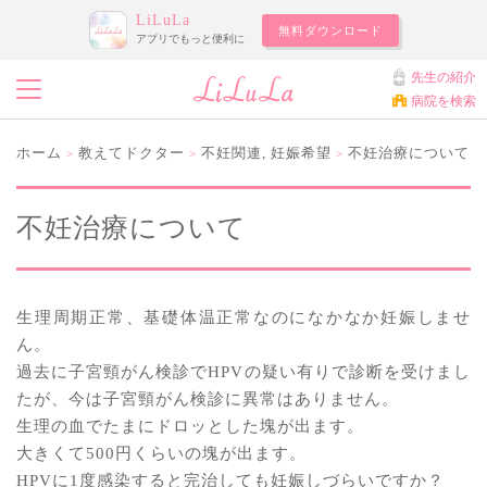
LiLuLa
無料ダウンロード
アプリでもっと便利に
先生の紹介
病院を検索
ホーム
教えてドクター
不妊関連
,
妊娠希望
不妊治療について
>
>
>
不妊治療について
生理周期正常、基礎体温正常なのになかなか妊娠しませ
ん。
過去に子宮頸がん検診でHPVの疑い有りで診断を受けまし
たが、今は子宮頸がん検診に異常はありません。
生理の血でたまにドロッとした塊が出ます。
大きくて500円くらいの塊が出ます。
HPVに1度感染すると完治しても妊娠しづらいですか？