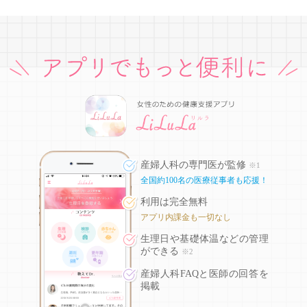
産婦人科の専門医が監修
※1
全国約100名の医療従事者も応援！
利用は完全無料
アプリ内課金も一切なし
生理日や基礎体温などの
管理
ができる
※2
産婦人科FAQと医師の回答を
掲載