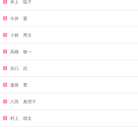
井上 聡子
今井 愛
小林 秀文
高橋 敬一
谷口 武
蓮尾 豊
八田 真理子
村上 雄太