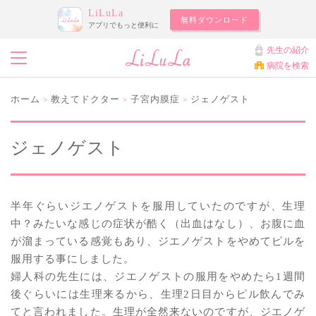
LiLuLa
無料ダウンロード
アプリでもっと便利に
先生の紹介
病院を検索
ホーム
教えてドクター
子宮内膜症
ジェノゲスト
>
>
>
ジェノゲスト
半年ぐらいジエノゲストを服用していたのですが、生理
中？みたいな感じの症状が酷く（出血はなし）、お腹に血
が溜まっている感覚もあり、ジエノゲストをやめてピルを
服用する事にしました。
婦人科の先生には、ジエノゲストの服用をやめたら1週間
後ぐらいには生理来るから、生理2日目からピル飲んでみ
てと言われました。生理が全然来ないのですが、ジエノゲ