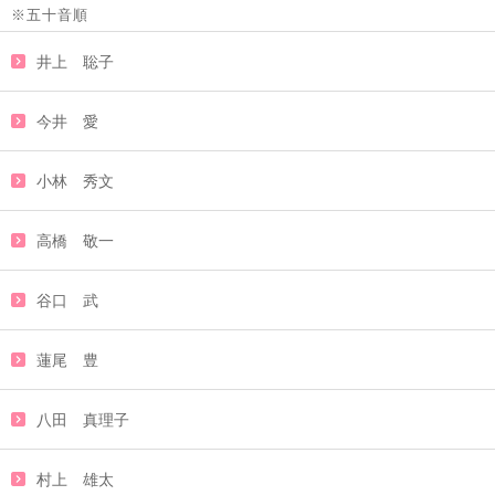
※五十音順
井上 聡子
今井 愛
小林 秀文
高橋 敬一
谷口 武
蓮尾 豊
八田 真理子
村上 雄太