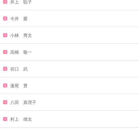
井上 聡子
今井 愛
小林 秀文
高橋 敬一
谷口 武
蓮尾 豊
八田 真理子
村上 雄太