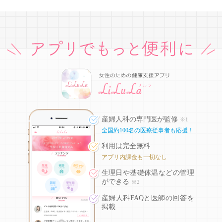
産婦人科の専門医が監修
※1
全国約100名の医療従事者も応援！
利用は完全無料
アプリ内課金も一切なし
生理日や基礎体温などの
管理
ができる
※2
産婦人科FAQと医師の回答を
掲載