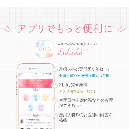
産婦人科の専門医が監修
※1
全国約100名の医療従事者も応援！
利用は完全無料
アプリ内課金も一切なし
生理日や基礎体温などの
管理
ができる
※2
産婦人科FAQと医師の回答を
掲載