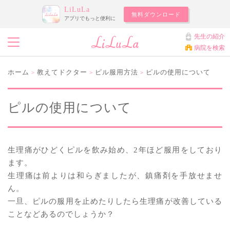
LiLuLa
無料ダウンロード
アプリでもっと便利に
先生の紹介
病院を検索
ホーム
教えてドクター
ピル服用方法
ピルの使用について
>
>
>
ピルの使用について
生理痛がひどくピルを飲み始め、2年ほど服用をしており
ます。
生理痛は前よりは和らぎましたが、鎮痛剤を手放せませ
ん。
一旦、ピルの服用を止めたりしたら生理痛が改善している
ことなどあるのでしょうか？