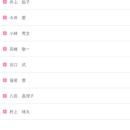
井上 聡子
今井 愛
小林 秀文
高橋 敬一
谷口 武
蓮尾 豊
八田 真理子
村上 雄太