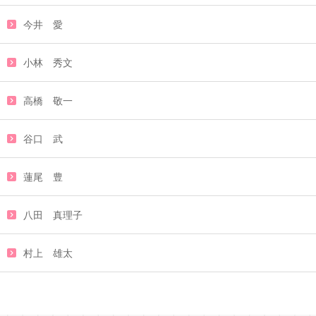
今井 愛
小林 秀文
高橋 敬一
谷口 武
蓮尾 豊
八田 真理子
村上 雄太