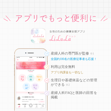
産婦人科の専門医が監修
※1
全国約100名の医療従事者も応援！
利用は完全無料
アプリ内課金も一切なし
生理日や基礎体温などの
管理
ができる
※2
産婦人科FAQと医師の回答を
掲載