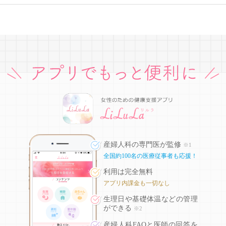
産婦人科の専門医が監修
※1
全国約100名の医療従事者も応援！
利用は完全無料
アプリ内課金も一切なし
生理日や基礎体温などの
管理
ができる
※2
産婦人科FAQと医師の回答を