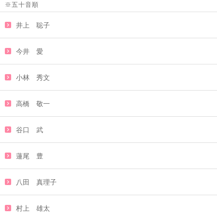
※五十音順
井上 聡子
今井 愛
小林 秀文
高橋 敬一
谷口 武
蓮尾 豊
八田 真理子
村上 雄太