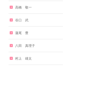
高橋 敬一
谷口 武
蓮尾 豊
八田 真理子
村上 雄太