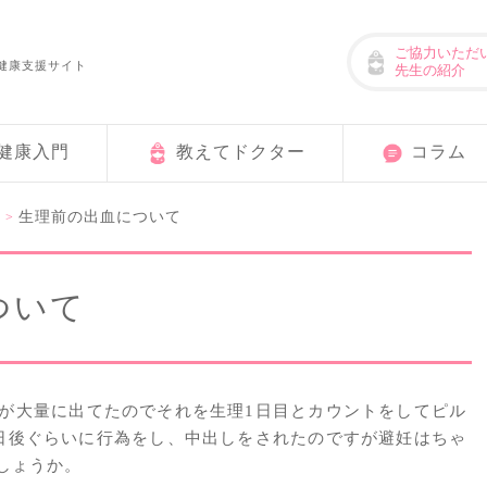
ご協力いただ
健康支援サイト
先生の紹介
健康入門
教えてドクター
コラム
用
生理前の出血について
>
ついて
が大量に出てたのでそれを生理1日目とカウントをしてピル
日後ぐらいに行為をし、中出しをされたのですが避妊はちゃ
しょうか。