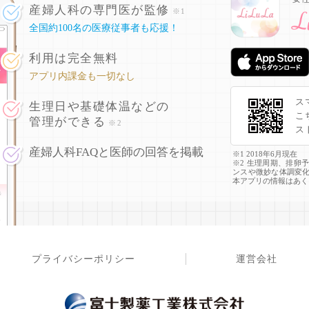
産婦人科の専門医が監修
※1
全国約100名の医療従事者も応援！
利用は完全無料
アプリ内課金も一切なし
ス
生理日や基礎体温などの
こ
管理ができる
※2
ス
産婦人科FAQと医師の回答を掲載
※1 2018年6月現在
※2 生理周期、排卵
ンスや微妙な体調変
本アプリの情報はあく
プライバシーポリシー
運営会社