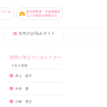
いている
更年期障害・月経困難症
などの病院を検索する
女性のお悩みガイド
質問に答えているドクター
※五十音順
井上 聡子
今井 愛
小林 秀文