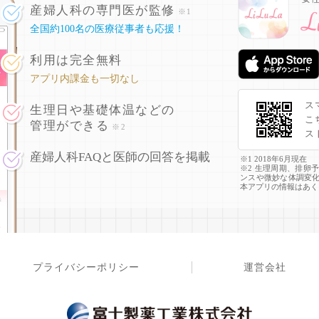
産婦人科の専門医が監修
※1
全国約100名の医療従事者も応援！
利用は完全無料
アプリ内課金も一切なし
ス
生理日や基礎体温などの
こ
管理ができる
※2
ス
産婦人科FAQと医師の回答を掲載
※1 2018年6月現在
※2 生理周期、排卵
ンスや微妙な体調変
本アプリの情報はあく
プライバシーポリシー
運営会社