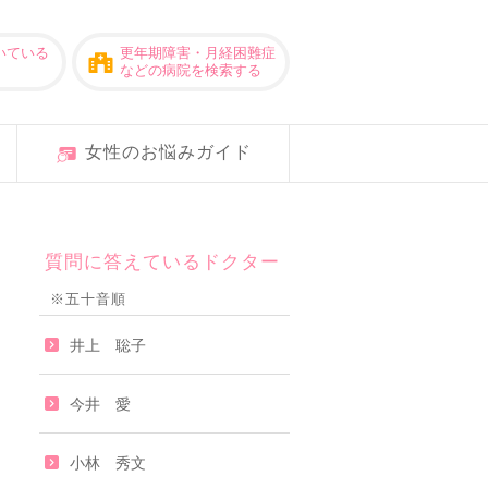
いている
更年期障害・月経困難症
などの病院を検索する
女性のお悩みガイド
質問に答えているドクター
※五十音順
井上 聡子
今井 愛
小林 秀文