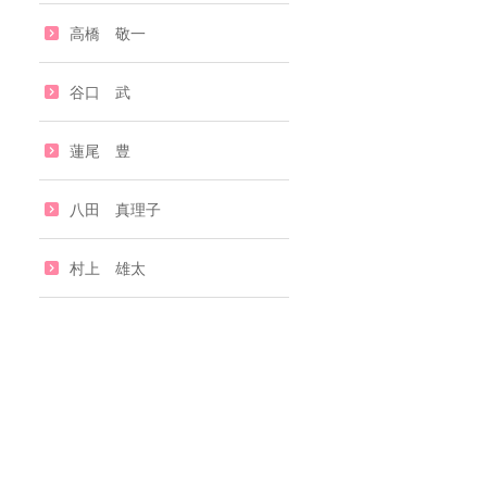
高橋 敬一
谷口 武
蓮尾 豊
八田 真理子
村上 雄太