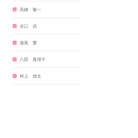
高橋 敬一
谷口 武
蓮尾 豊
八田 真理子
村上 雄太