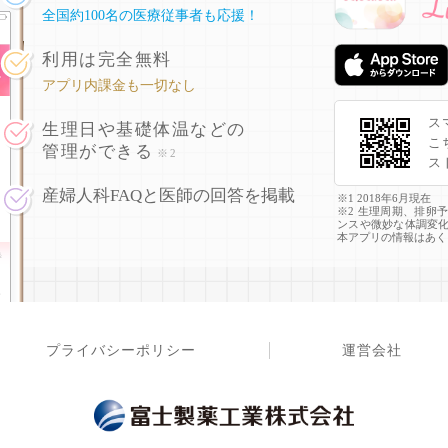
全国約100名の医療従事者も応援！
利用は完全無料
アプリ内課金も一切なし
ス
生理日や基礎体温などの
こ
管理ができる
※2
ス
産婦人科FAQと医師の回答を掲載
※1 2018年6月現在
※2 生理周期、排卵
ンスや微妙な体調変
本アプリの情報はあく
プライバシーポリシー
運営会社