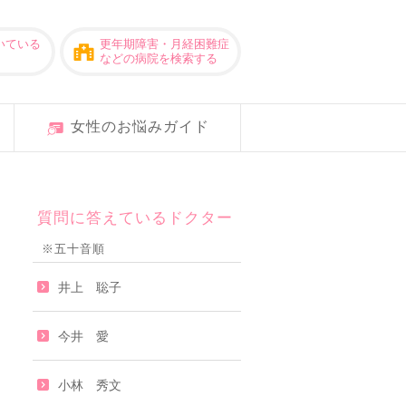
いている
更年期障害・月経困難症
などの病院を検索する
女性のお悩みガイド
質問に答えているドクター
※五十音順
井上 聡子
今井 愛
小林 秀文