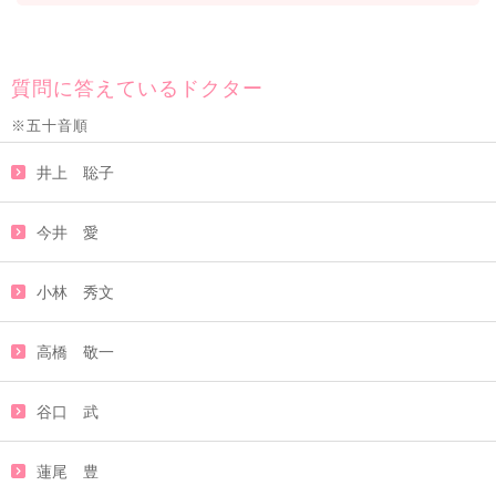
質問に答えているドクター
※五十音順
井上 聡子
今井 愛
小林 秀文
高橋 敬一
谷口 武
蓮尾 豊