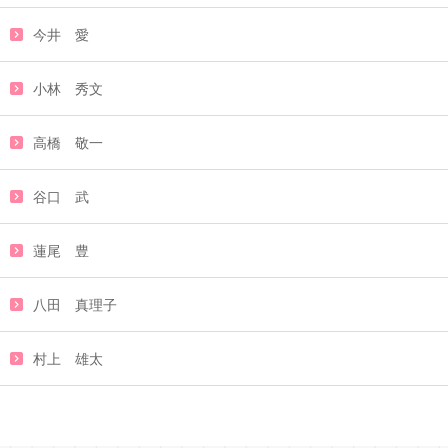
今井 愛
小林 秀文
高橋 敬一
谷口 武
蓮尾 豊
八田 真理子
村上 雄太