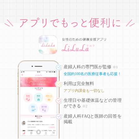
産婦人科の専門医が監修
※1
全国約100名の医療従事者も応援！
利用は完全無料
アプリ内課金も一切なし
生理日や基礎体温などの
管理
ができる
※2
産婦人科FAQと医師の回答を
掲載