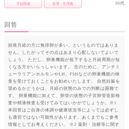
30代
不妊関連
生理・生理痛
回答
頻発月経の方に無排卵が多い、というものではありま
せん。したがってその点はあまり心配しないでよいで
しょう。 ただし、卵巣機能が低下すると月経周期が短
くなる方がいらっしゃいます。 念のために、アンチミ
ューラリアンホルモンやLH、FSHなどの卵巣機能の検
査を受けておくことをお勧めいたします。 自然妊娠を
望めるかどうかは、月経の状態のみでの判断は困難で
す。 卵巣機能に加えて、卵管の状態の子宮卵管造影検
査や精液検査も受けてみてはいかがでしょうか。※1
本回答はご自身の体調や健康状況等によっては必ずし
も適切ではない可能性があります。あくまでもご参考
情報としてお考えください。 ※2 薬剤・治療等に関す