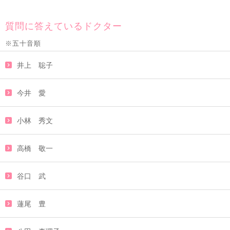
質問に答えているドクター
※五十音順
井上 聡子
今井 愛
小林 秀文
高橋 敬一
谷口 武
蓮尾 豊