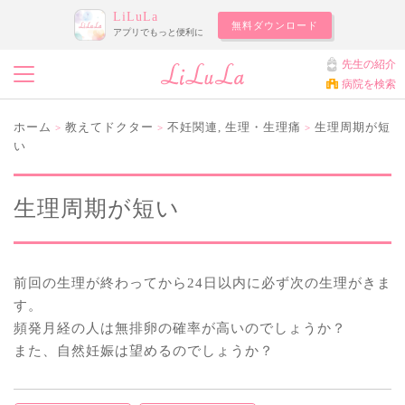
LiLuLa
無料ダウンロード
アプリでもっと便利に
先生の紹介
病院を検索
ホーム
教えてドクター
不妊関連
,
生理・生理痛
生理周期が短
>
>
>
い
生理周期が短い
前回の生理が終わってから24日以内に必ず次の生理がきま
す。
頻発月経の人は無排卵の確率が高いのでしょうか？
また、自然妊娠は望めるのでしょうか？