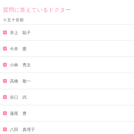
質問に答えているドクター
※五十音順
井上 聡子
今井 愛
小林 秀文
高橋 敬一
谷口 武
蓮尾 豊
八田 真理子