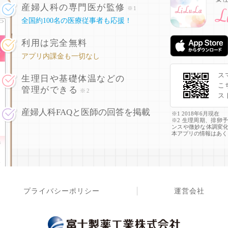
産婦人科の専門医が監修
※1
全国約100名の医療従事者も応援！
利用は完全無料
アプリ内課金も一切なし
ス
生理日や基礎体温などの
こ
管理ができる
※2
ス
産婦人科FAQと医師の回答を掲載
※1 2018年6月現在
※2 生理周期、排卵
ンスや微妙な体調変
本アプリの情報はあく
プライバシーポリシー
運営会社