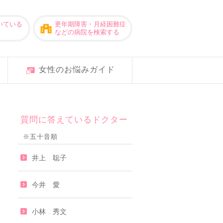
いている
更年期障害・月経困難症
などの病院を検索する
女性のお悩みガイド
質問に答えているドクター
※五十音順
井上 聡子
今井 愛
小林 秀文