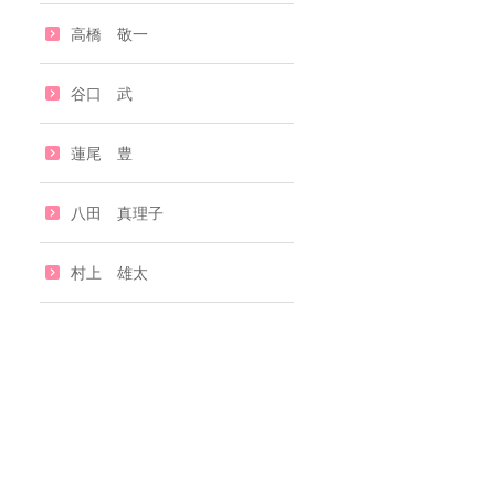
高橋 敬一
谷口 武
蓮尾 豊
八田 真理子
村上 雄太