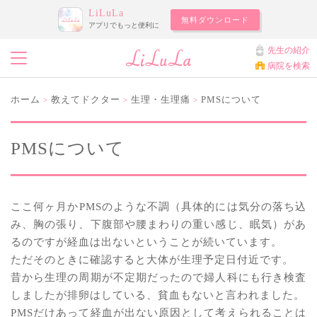
LiLuLa
無料ダウンロード
アプリでもっと便利に
先生の紹介
病院を検索
ホーム
教えてドクター
生理・生理痛
PMSについて
>
>
>
PMSについて
ここ何ヶ月かPMSのような不調（具体的には気分の落ち込
み、胸の張り、下腹部や腰まわりの重い感じ、眠気）があ
るのですが経血は出ないということが続いています。
ただそのときに確認すると大体が生理予定日付近です。
昔から生理の周期が不定期だったので婦人科にも行き検査
しましたが排卵はしている、貧血もないと言われました。
PMSだけあって経血が出ない原因として考えられることは