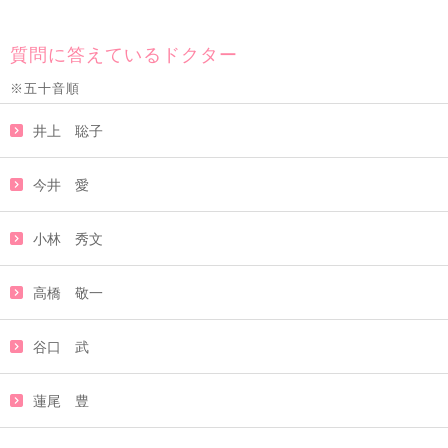
質問に答えているドクター
※五十音順
井上 聡子
今井 愛
小林 秀文
高橋 敬一
谷口 武
蓮尾 豊