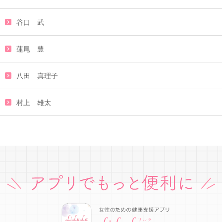
谷口 武
蓮尾 豊
八田 真理子
村上 雄太