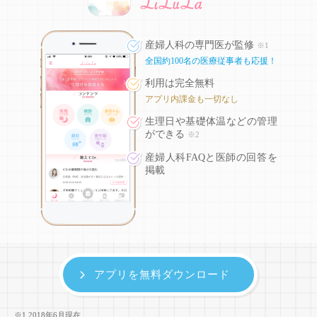
産婦人科の専門医が監修
※1
全国約100名の医療従事者も応援！
利用は完全無料
アプリ内課金も一切なし
生理日や基礎体温などの
管理
ができる
※2
産婦人科FAQと医師の回答を
掲載
アプリを無料ダウンロード
※1 2018年6月現在