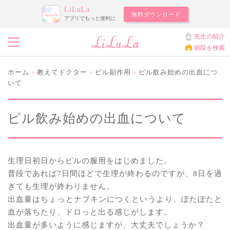
LiLuLa
無料ダウンロード
アプリでもっと便利に
先生の紹介
病院を検索
ホーム
教えてドクター
ピル副作用
ピル飲み始めの出血につ
>
>
>
いて
ピル飲み始めの出血について
生理日初日からピルの服用をはじめました。
普段であれば7日間ほどで生理が終わるのですが、8日を過
ぎても生理が終わりません。
出血量はちょっとナプキンにつくというより、ぽたぽたと
血が落ちたり、ドロっと出る感じがします。
出血量が多いように感じますが、大丈夫でしょうか？