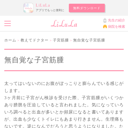
LiLuLa
無料ダウンロード
アプリでもっと便利に
先生の紹介
病院を検索
ホーム
教えてドクター
子宮筋腫
無自覚な子宮筋腫
>
>
>
無自覚な子宮筋腫
太ってはいないのにお腹がぽっこりと膨らんでいる感じが
します。
3ヶ月前に子宮がん検診を受けた際、子宮筋腫がいくつか
あり膀胱を圧迫していると言われました。気になっていろ
いろ調べると出血が多いとか頻尿になると書いてあります
が、出血も少なくトイレにもあまり行きません。生理痛も
ないです。逆になんでだろうと思うようになりました。た