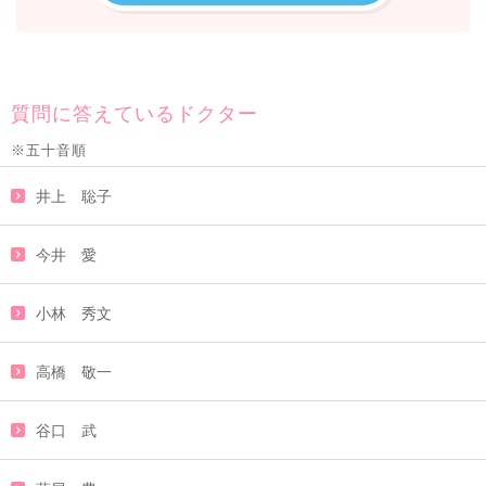
質問に答えているドクター
※五十音順
井上 聡子
今井 愛
小林 秀文
高橋 敬一
谷口 武