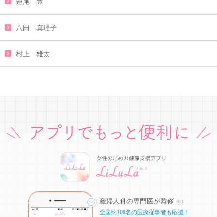
蓮尾 豊
八田 真理子
村上 雄太
産婦人科の専門医が監修
※1
全国約100名の医療従事者も応援！