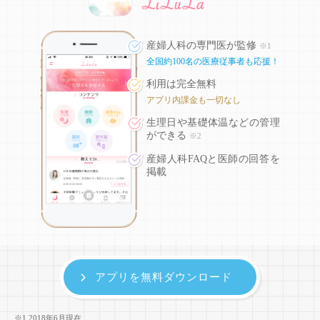
産婦人科の専門医が監修
※1
全国約100名の医療従事者も応援！
利用は完全無料
アプリ内課金も一切なし
生理日や基礎体温などの
管理
ができる
※2
産婦人科FAQと医師の回答を
掲載
アプリを無料ダウンロード
※1 2018年6月現在