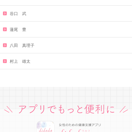
谷口 武
蓮尾 豊
八田 真理子
村上 雄太