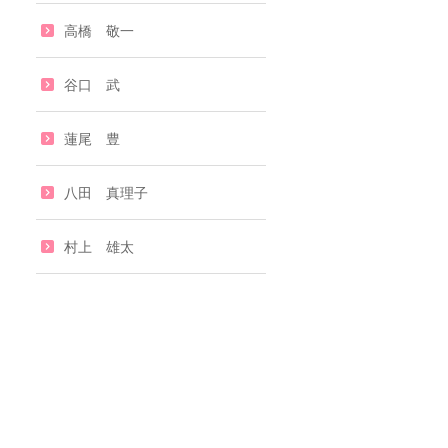
高橋 敬一
谷口 武
蓮尾 豊
八田 真理子
村上 雄太