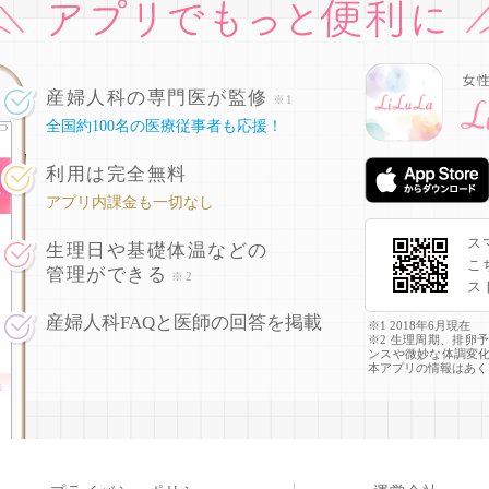
産婦人科の専門医が監修
※1
全国約100名の医療従事者も応援！
利用は完全無料
アプリ内課金も一切なし
ス
生理日や基礎体温などの
こ
管理ができる
※2
ス
産婦人科FAQと医師の回答を掲載
※1 2018年6月現在
※2 生理周期、排卵
ンスや微妙な体調変
本アプリの情報はあく