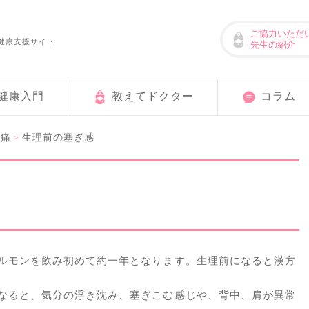
ご協力いただ
健康支援サイト
先生の紹介
健康入門
教えてドクター
コラム
理痛
生理前の塞ぎ感
>
ルモンを飲み初めて約一年となります。生理前になると漢方
なると、気分の浮き沈み、塞ぎこむ感じや、背中、肩が異常