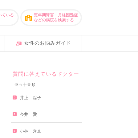
いている
更年期障害・月経困難症
などの病院を検索する
女性のお悩みガイド
質問に答えているドクター
※五十音順
井上 聡子
今井 愛
小林 秀文