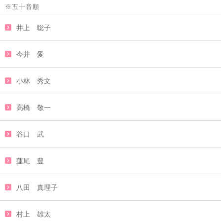
※五十音順
井上 聡子
今井 愛
小林 秀文
高橋 敬一
谷口 武
蓮尾 豊
八田 真理子
村上 雄太