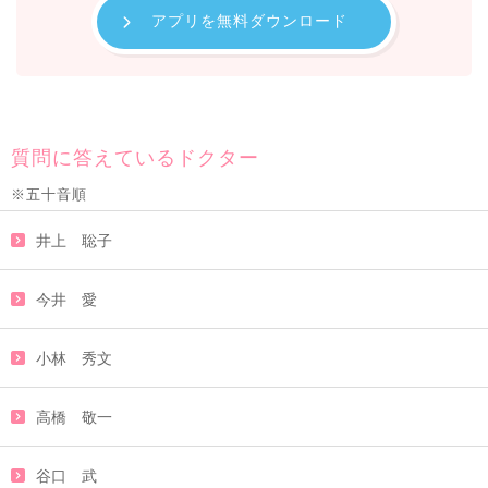
アプリを無料ダウンロード
質問に答えているドクター
※五十音順
井上 聡子
今井 愛
小林 秀文
高橋 敬一
谷口 武