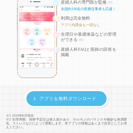
産婦人科の専門医が監修
※1
全国約100名の医療従事者も応援！
利用は完全無料
アプリ内課金も一切なし
生理日や基礎体温などの
管理
ができる
※2
産婦人科FAQと医師の回答を
掲載
アプリを無料ダウンロード
※1 2018年6月現在
※2 生理周期、排卵予定日は個人差があり、ホルモンのバランスや微妙な体調変
化、ストレスなどによって変動します。本アプリの情報はあくまで目安としてお考
えください。