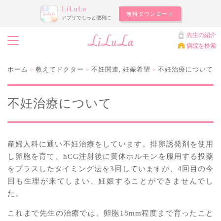
LiLuLa
無料ダウンロード
アプリでもっと便利に
先生の紹介
病院を検索
ホーム
教えてドクター
不妊関連
,
妊娠希望
不妊治療について
>
>
>
不妊治療について
産婦人科に通い不妊治療をしています。排卵誘発剤を使用
し卵胞を育て、hCG注射後に黄体ホルモンを服用する投薬
をプラスしたタイミング法を3回していますが、4回目の今
回も生理が来てしまい、妊娠することができませんでし
た。
これまで先生の治療では、卵胞18mm程度まで育ったこと