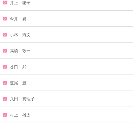
井上 聡子
今井 愛
小林 秀文
高橋 敬一
谷口 武
蓮尾 豊
八田 真理子
村上 雄太