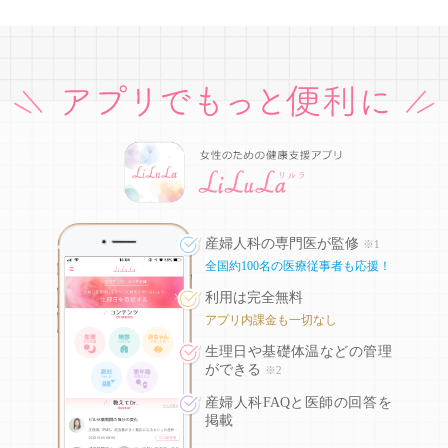
産婦人科の専門医が監修
※1
全国約100名の医療従事者も応援！
利用は完全無料
アプリ内課金も一切なし
生理日や基礎体温などの
管理
ができる
※2
産婦人科FAQと医師の回答を
掲載