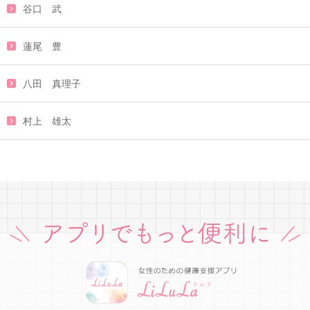
谷口 武
蓮尾 豊
八田 真理子
村上 雄太