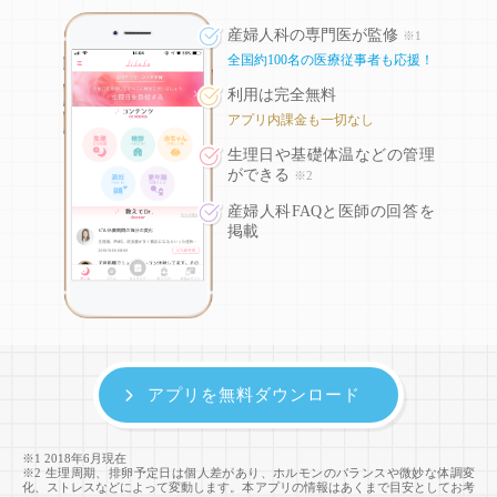
産婦人科の専門医が監修
※1
全国約100名の医療従事者も応援！
利用は完全無料
アプリ内課金も一切なし
生理日や基礎体温などの
管理
ができる
※2
産婦人科FAQと医師の回答を
掲載
アプリを無料ダウンロード
※1 2018年6月現在
※2 生理周期、排卵予定日は個人差があり、ホルモンのバランスや微妙な体調変
化、ストレスなどによって変動します。本アプリの情報はあくまで目安としてお考