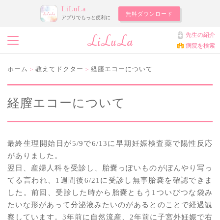
LiLuLa
無料ダウンロード
アプリでもっと便利に
先生の紹介
病院を検索
ホーム
教えてドクター
経膣エコーについて
>
>
経膣エコーについて
最終生理開始日が5/9で6/13に早期妊娠検査薬で陽性反応
がありました。
翌日、産婦人科を受診し、胎嚢っぽいものがぼんやり写っ
てる言われ、1週間後6/21に受診し無事胎嚢を確認できま
した。前回、受診した時から胎嚢ともう1ついびつな袋み
たいな形があって分泌液みたいのがあるとのことで経過観
察しています。3年前に自然流産、2年前に子宮外妊娠で右