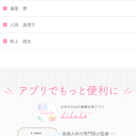
蓮尾 豊
八田 真理子
村上 雄太
産婦人科の専門医が監修
※1