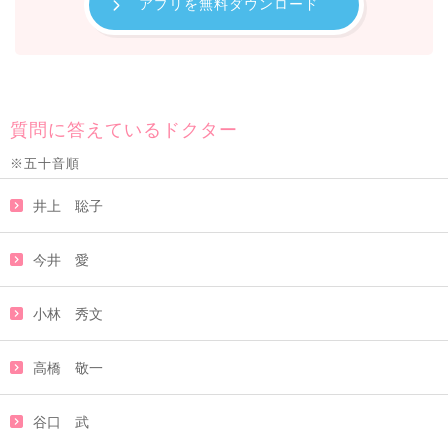
アプリを無料ダウンロード
質問に答えているドクター
※五十音順
井上 聡子
今井 愛
小林 秀文
高橋 敬一
谷口 武