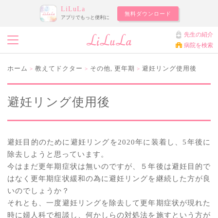
LiLuLa
無料ダウンロード
アプリでもっと便利に
先生の紹介
病院を検索
ホーム
教えてドクター
その他
,
更年期
避妊リング使用後
>
>
>
避妊リング使用後
避妊目的のために避妊リングを2020年に装着し、5年後に
除去しようと思っています。
今はまだ更年期症状は無いのですが、５年後は避妊目的で
はなく更年期症状緩和の為に避妊リングを継続した方が良
いのでしょうか？
それとも、一度避妊リングを除去して更年期症状が現れた
時に婦人科で相談し、何かしらの対処法を施すという方が