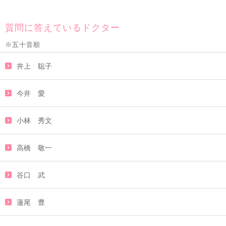
質問に答えているドクター
※五十音順
井上 聡子
今井 愛
小林 秀文
高橋 敬一
谷口 武
蓮尾 豊