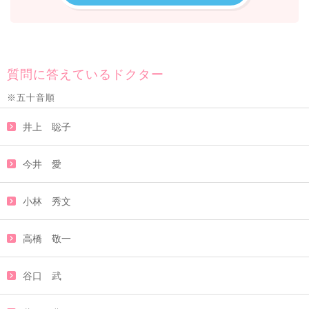
質問に答えているドクター
※五十音順
井上 聡子
今井 愛
小林 秀文
高橋 敬一
谷口 武