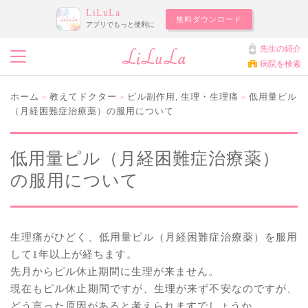
LiLuLa
無料ダウンロード
アプリでもっと便利に
先生の紹介
病院を検索
ホーム
教えてドクター
ピル副作用
,
生理・生理痛
低用量ピル
>
>
>
（月経困難症治療薬）の服用について
低用量ピル（月経困難症治療薬）
の服用について
生理痛がひどく、低用量ピル（月経困難症治療薬）を服用
して1年以上が経ちます。
先月からピル休止期間に生理が来ません。
現在もピル休止期間ですが、生理が来ず不安なのですが、
どう言った原因があると考えられますでしょうか。