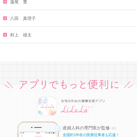
蓮尾 豊
八田 真理子
村上 雄太
産婦人科の専門医が監修
※1
全国約100名の医療従事者も応援！