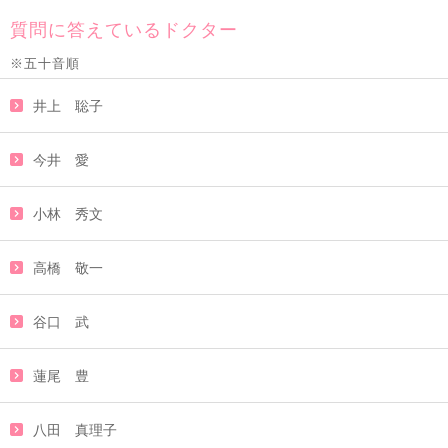
質問に答えているドクター
※五十音順
井上 聡子
今井 愛
小林 秀文
高橋 敬一
谷口 武
蓮尾 豊
八田 真理子