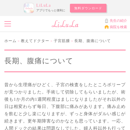
LiLuLa
無料ダウンロード
アプリでもっと便利に
先生の紹介
病院を検索
ホーム
教えてドクター
子宮筋腫
長期、腹痛について
>
>
>
長期、腹痛について
昔から生理痛がひどく、子宮の検査をしたところポリープ
が見つかりました。手術して切除してもらいましたが、術
後も1か月の内1週間程度はましになりましたがそれ以外の
日は相変わらず毎日、下腹部に痛みがあります。痛み止め
を飲むと少し楽になりますが、ずっと身体がダルい感じが
続きます。更年期障害なのかなとも思っています。一応、
人間ドックの結果は問題なしでした。婦人科以外も行って