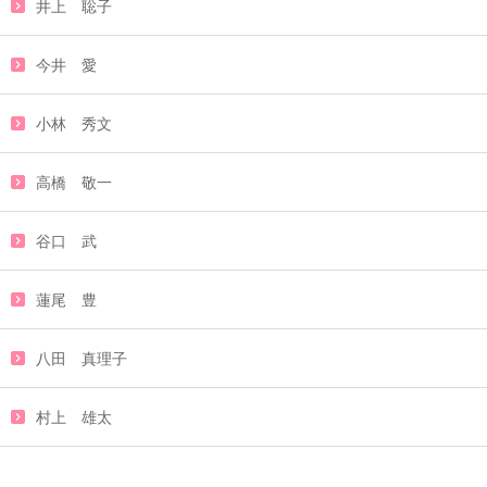
井上 聡子
今井 愛
小林 秀文
高橋 敬一
谷口 武
蓮尾 豊
八田 真理子
村上 雄太