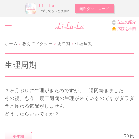
LiLuLa
無料ダウンロード
アプリでもっと便利に
先生の紹介
病院を検索
ホーム
教えてドクター
更年期
生理周期
>
>
>
生理周期
３ヶ月ぶりに生理がきたのですが、二週間続きました
その後、もう一度二週間の生理が来ているのですがダラダ
ラと終わる気配がしません
どうしたらいいですか？
50代
更年期