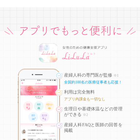
産婦人科の専門医が監修
※1
全国約100名の医療従事者も応援！
利用は完全無料
アプリ内課金も一切なし
生理日や基礎体温などの
管理
ができる
※2
産婦人科FAQと医師の回答を
掲載