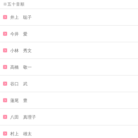
※五十音順
井上 聡子
今井 愛
小林 秀文
高橋 敬一
谷口 武
蓮尾 豊
八田 真理子
村上 雄太