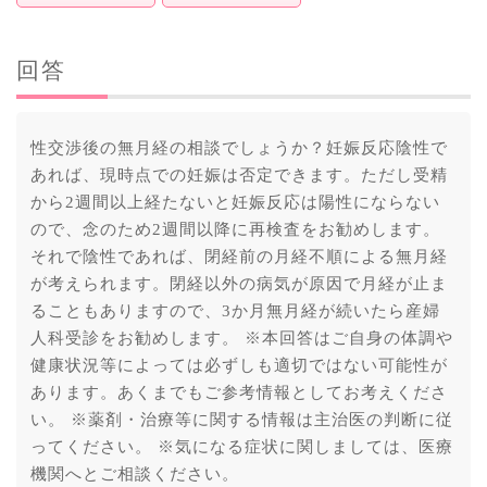
回答
性交渉後の無月経の相談でしょうか？妊娠反応陰性で
あれば、現時点での妊娠は否定できます。ただし受精
から2週間以上経たないと妊娠反応は陽性にならない
ので、念のため2週間以降に再検査をお勧めします。
それで陰性であれば、閉経前の月経不順による無月経
が考えられます。閉経以外の病気が原因で月経が止ま
ることもありますので、3か月無月経が続いたら産婦
人科受診をお勧めします。 ※本回答はご自身の体調や
健康状況等によっては必ずしも適切ではない可能性が
あります。あくまでもご参考情報としてお考えくださ
い。 ※薬剤・治療等に関する情報は主治医の判断に従
ってください。 ※気になる症状に関しましては、医療
機関へとご相談ください。