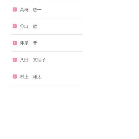
高橋 敬一
谷口 武
蓮尾 豊
八田 真理子
村上 雄太