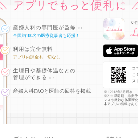
産婦人科の専門医が監修
※1
全国約100名の医療従事者も応援！
利用は完全無料
アプリ内課金も一切なし
ス
生理日や基礎体温などの
こ
管理ができる
※2
ス
産婦人科FAQと医師の回答を掲載
※1 2018年6月現在
※2 生理周期、排卵
ンスや微妙な体調変
本アプリの情報はあく