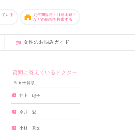
いている
更年期障害・月経困難症
などの病院を検索する
女性のお悩みガイド
質問に答えているドクター
※五十音順
井上 聡子
今井 愛
小林 秀文