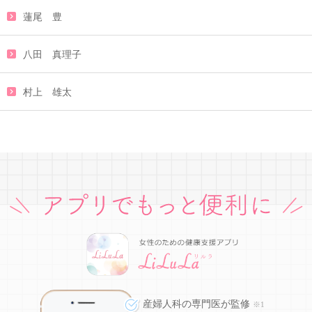
蓮尾 豊
八田 真理子
村上 雄太
産婦人科の専門医が監修
※1