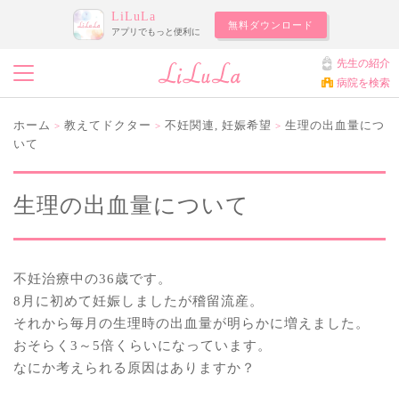
LiLuLa
無料ダウンロード
アプリでもっと便利に
先生の紹介
病院を検索
ホーム
教えてドクター
不妊関連
,
妊娠希望
生理の出血量につ
>
>
>
いて
生理の出血量について
不妊治療中の36歳です。
8月に初めて妊娠しましたが稽留流産。
それから毎月の生理時の出血量が明らかに増えました。
おそらく3～5倍くらいになっています。
なにか考えられる原因はありますか？