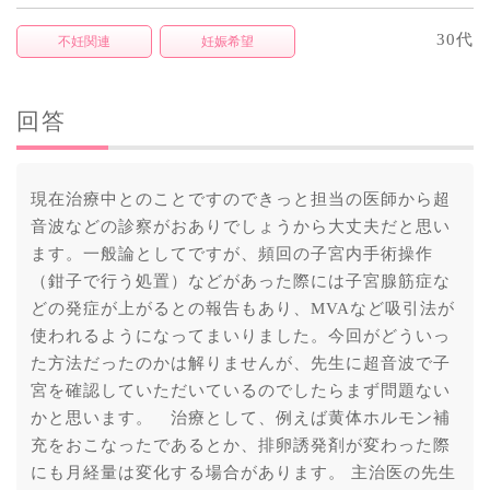
30代
不妊関連
妊娠希望
回答
現在治療中とのことですのできっと担当の医師から超
音波などの診察がおありでしょうから大丈夫だと思い
ます。一般論としてですが、頻回の子宮内手術操作
（鉗子で行う処置）などがあった際には子宮腺筋症な
どの発症が上がるとの報告もあり、MVAなど吸引法が
使われるようになってまいりました。今回がどういっ
た方法だったのかは解りませんが、先生に超音波で子
宮を確認していただいているのでしたらまず問題ない
かと思います。 治療として、例えば黄体ホルモン補
充をおこなったであるとか、排卵誘発剤が変わった際
にも月経量は変化する場合があります。 主治医の先生