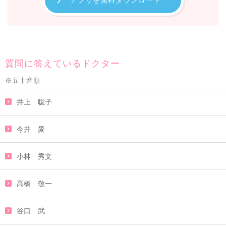
アプリを無料ダウンロード
質問に答えているドクター
※五十音順
井上 聡子
今井 愛
小林 秀文
高橋 敬一
谷口 武