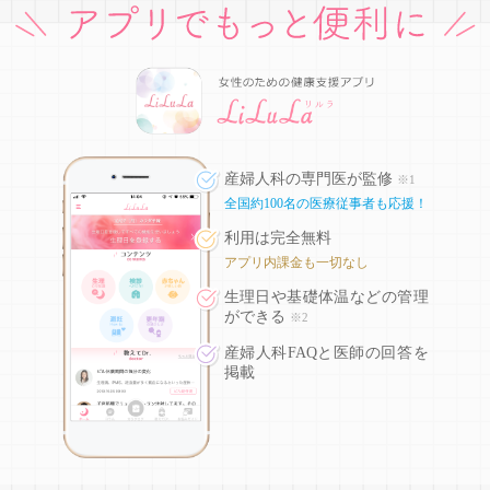
産婦人科の専門医が監修
※1
全国約100名の医療従事者も応援！
利用は完全無料
アプリ内課金も一切なし
生理日や基礎体温などの
管理
ができる
※2
産婦人科FAQと医師の回答を
掲載