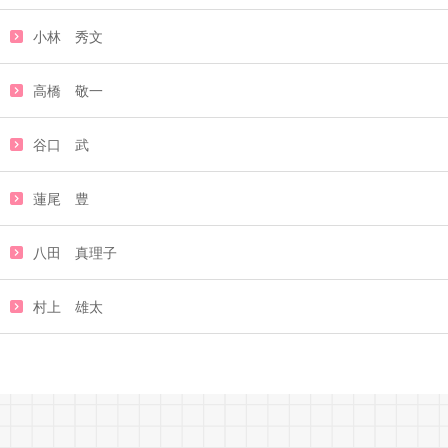
小林 秀文
高橋 敬一
谷口 武
蓮尾 豊
八田 真理子
村上 雄太