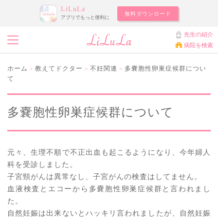
LiLuLa
無料ダウンロード
アプリでもっと便利に
先生の紹介
病院を検索
ホーム
教えてドクター
不妊関連
多嚢胞性卵巣症候群につい
>
>
>
て
多嚢胞性卵巣症候群について
元々、生理不順で不正出血も起こるようになり、今年婦人
科を受診しました。
子宮頸がんは異常なし、子宮がんの検査はしてません。
血液検査とエコーから多嚢胞性卵巣症候群と言われまし
た。
自然妊娠は出来ないとハッキリ言われましたが、自然妊娠