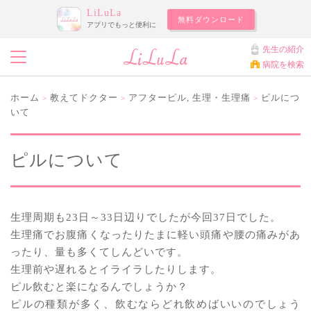
LiLuLa
無料ダウンロード
アプリでもっと便利に
先生の紹介
病院を検索
ホーム
教えてドクター
アフターピル
,
生理・生理痛
ピルにつ
>
>
>
いて
ピルについて
生理周期も23日～33日辺りでしたが今回37日でした。
生理痛でお腹痛くなったりたまに軽い頭痛や腰の痛みがあ
ったり、量も多くてしんどいです。
生理前や遅れるとイライラしたりします。
ピル飲むと楽になるんでしょうか？
ピルの種類が多く、飲むならどれ飲めばいいのでしょう