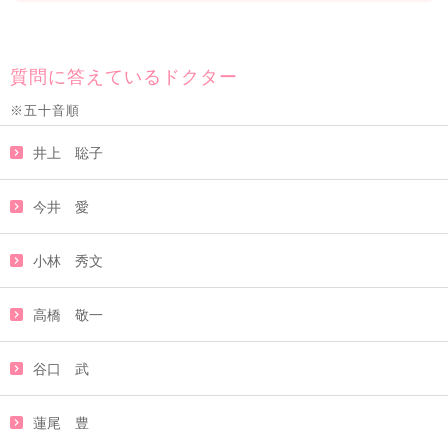
質問に答えているドクター
※五十音順
井上 聡子
今井 愛
小林 秀文
高橋 敬一
谷口 武
蓮尾 豊