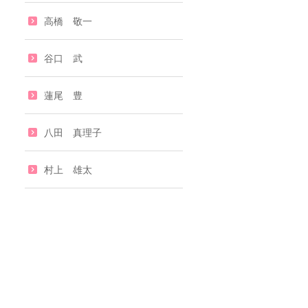
高橋 敬一
谷口 武
蓮尾 豊
八田 真理子
村上 雄太