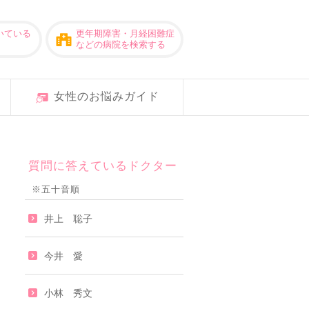
いている
更年期障害・月経困難症
などの病院を検索する
女性のお悩みガイド
質問に答えているドクター
※五十音順
井上 聡子
今井 愛
小林 秀文