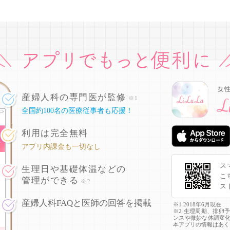
産婦人科の専門医が監修
※1
全国約100名の医療従事者も応援！
利用は完全無料
アプリ内課金も一切なし
ス
生理日や基礎体温などの
こ
管理ができる
※2
ス
産婦人科FAQと医師の回答を掲載
※1 2018年6月現在
※2 生理周期、排卵
ンスや微妙な体調変
本アプリの情報はあく