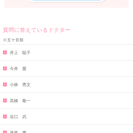
質問に答えているドクター
※五十音順
井上 聡子
今井 愛
小林 秀文
高橋 敬一
谷口 武
蓮尾 豊