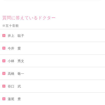
質問に答えているドクター
※五十音順
井上 聡子
今井 愛
小林 秀文
高橋 敬一
谷口 武
蓮尾 豊