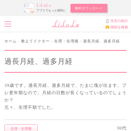
LiLuLa
無料ダウンロード
アプリでもっと便利に
先生の紹介
病院を検索
ホーム
教えてドクター
生理・生理痛
過長月経、過多月経
>
>
>
過長月経、過多月経
39歳です。過長月経、過多月経で、たまに塊が出ます。プ
レ更年期なので、月経の日数が長くなっているのでしょう
か？
元々、生理不順でした。
30代
生理・生理痛