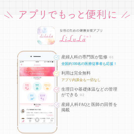
産婦人科の専門医が監修
※1
全国約100名の医療従事者も応援！
利用は完全無料
アプリ内課金も一切なし
生理日や基礎体温などの
管理
ができる
※2
産婦人科FAQと医師の回答を
掲載