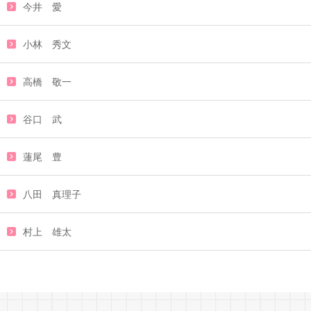
今井 愛
小林 秀文
高橋 敬一
谷口 武
蓮尾 豊
八田 真理子
村上 雄太