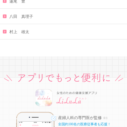
蓮尾 豊
八田 真理子
村上 雄太
産婦人科の専門医が監修
※1
全国約100名の医療従事者も応援！