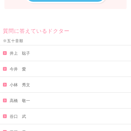
質問に答えているドクター
※五十音順
井上 聡子
今井 愛
小林 秀文
高橋 敬一
谷口 武