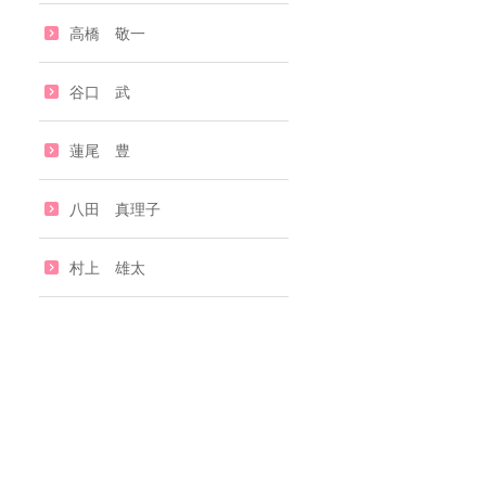
高橋 敬一
谷口 武
蓮尾 豊
八田 真理子
村上 雄太