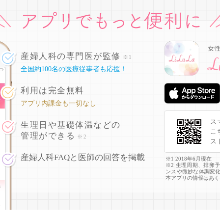
産婦人科の専門医が監修
※1
全国約100名の医療従事者も応援！
利用は完全無料
アプリ内課金も一切なし
ス
生理日や基礎体温などの
こ
管理ができる
※2
ス
産婦人科FAQと医師の回答を掲載
※1 2018年6月現在
※2 生理周期、排卵
ンスや微妙な体調変
本アプリの情報はあく