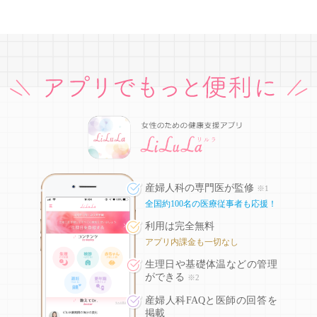
産婦人科の専門医が監修
※1
全国約100名の医療従事者も応援！
利用は完全無料
アプリ内課金も一切なし
生理日や基礎体温などの
管理
ができる
※2
産婦人科FAQと医師の回答を
掲載