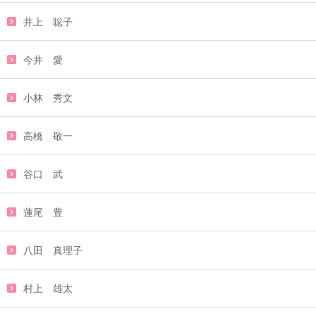
井上 聡子
今井 愛
小林 秀文
高橋 敬一
谷口 武
蓮尾 豊
八田 真理子
村上 雄太