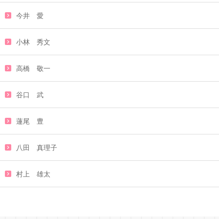
今井 愛
小林 秀文
高橋 敬一
谷口 武
蓮尾 豊
八田 真理子
村上 雄太