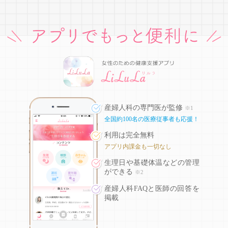
産婦人科の専門医が監修
※1
全国約100名の医療従事者も応援！
利用は完全無料
アプリ内課金も一切なし
生理日や基礎体温などの
管理
ができる
※2
産婦人科FAQと医師の回答を
掲載